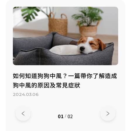
種狗
如何知道狗狗中風？一篇帶你了解造成
小心
狗中風的原因及常見症狀
狗疾
2024.03.06
2023.
01
02
/