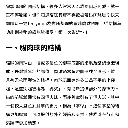
腳掌底部的圓形結構，很多人常常因為貓咪肉球可愛，就一
直不停觸碰，但你知道貓咪其實不喜歡被觸碰肉球嗎？快來
閱讀這一篇terrymon為你所整理的貓咪肉球資訊，從結構與
功能到神秘的貓咪掌相學，都一次告訴你！
一、貓肉球的結構
貓咪的肉球由一個或多個位於腳掌底部的脂肪及結締組織組
成，是貓掌無毛的部位。肉球通常呈現圓形或半圓形，並且
具有柔軟而彈性的結構，肉球表面有許多凹凸不平的小突
起，這些突起被稱為「乳突」，有助於提供額外的摩擦力。
貓的前腳掌通常有四個肉球，而後腳掌則有五個肉球，其中
一個較大且位於腳掌的後方，稱為「掌球」。這個掌墊的結
構更加厚實，可以提供額外的緩衝和支撐，使貓咪在行走和
跳躍時更加穩定。