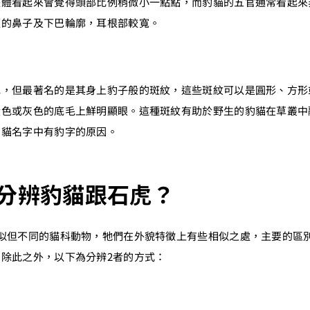
整體看起來會覺得頭部比例稍微小一點點，而豹貓的五官通常看起來
顯的鼻子及下巴輪廓，耳根部較寬。
色，但最著名的是其身上豹子般的斑紋，這些斑紋可以是圓形、方形
黃色或灰色的底毛上鮮明顯眼。這種斑紋有助於野生的豹貓在草叢中
豹貓名字中有豹字的原因。
分辨豹貓跟石虎？
相似但不同的貓科動物，牠們在外貌特徵上有些相似之處，主要的區
除此之外，以下為分辨2者的方式：