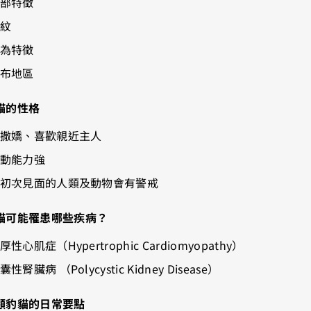
臉部特徵
斑紋
行為特徵
分布地區
貓的性格
愛撒嬌、喜歡親近主人
運動能力強
.對初次見面的人類及動物會有警戒
貓可能罹患哪些疾病？
肥厚性心肌症（Hypertrophic Cardiomyopathy）
囊性腎臟病 （Polycystic Kidney Disease）
顧豹貓的日常要點