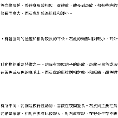
些許血緣關係，整體身形較相似，從體重、體長到斑紋，都有些許的
對修長而高大，而石虎則較為粗壯和矮小。
大，有著圓潤的臉龐和相對較長的耳朵。石虎的頭部相對較小，耳朵
貓科動物的重要特徵之一。豹貓有類似豹子的斑紋，斑紋呈黑色或深
現在黃色或灰色的底毛上。而石虎的斑紋則相對較小和細緻，顏色通
也有所不同。豹貓是夜行性動物，喜歡在夜間獵食。石虎則主要在黃
於豹貓是家貓，相對石虎會比較親人，對石虎來說，在野外生存不親