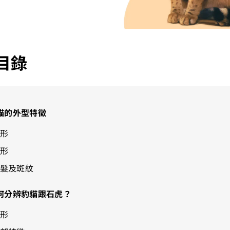
目錄
貓的外型特徵
身形
頭形
毛髮及斑紋
何分辨豹貓跟石虎？
身形