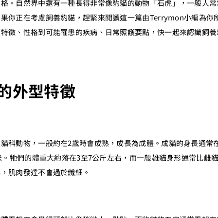
性格。自然界中還有一種長得非常像豹貓的動物「石虎」，一般人常
果你正在考慮飼養豹貓，趕緊來閱讀這一篇由Terrymon小編為
型特徵、性格到可能罹患的疾病、日常照護要點，快一起來認識飼養
的外型特徵
貓科動物，一般約在2歲時會成熟，成長為成體。成貓的身長通常在5
厘米。牠們的體重大約落在3至7公斤左右，而一般雄貓身形通常比雌
形，肌肉發達不會過於纖細。