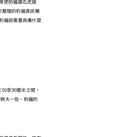
常把豹貓跟石虎搞
你所整理的豹貓資訊懶
豹貓前需要具備什麼
0至90厘米之間，
貓稍大一些。豹貓的