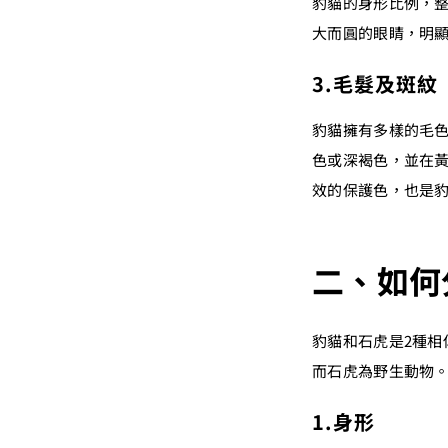
豹貓的身形比例，
大而圓的眼睛，明
3.毛髮及斑紋
豹貓擁有多樣的毛
色或深褐色，並在
效的保護色，也是
二、如何
豹貓和石虎是2種
而石虎為野生動物。
1.身形