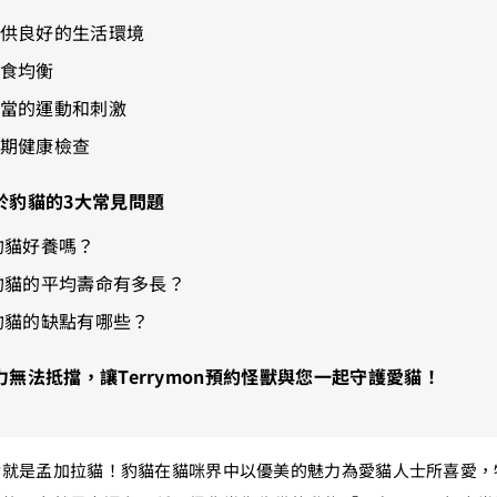
提供良好的生活環境
飲食均衡
適當的運動和刺激
定期健康檢查
於豹貓的3大常見問題
 豹貓好養嗎？
 豹貓的平均壽命有多長？
 豹貓的缺點有哪些？
力無法抵擋，讓Terrymon預約怪獸與您一起守護愛貓！
實就是孟加拉貓！豹貓在貓咪界中以優美的魅力為愛貓人士所喜愛，