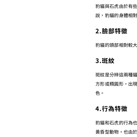
豹貓與石虎由於有
說，豹貓的身體相
2.臉部特徵
豹貓的頭部相對較
3.斑紋
斑紋是分辨這兩種
方形或橢圓形，出
色。
4.行為特徵
豹貓和石虎的行為
黃昏型動物。也由