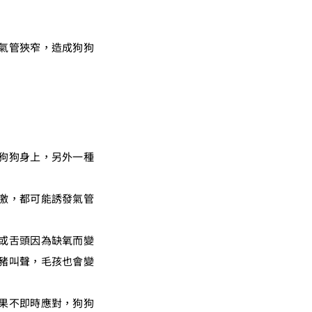
氣管狹窄，造成狗狗
狗狗身上，另外一種
激，都可能誘發氣管
或舌頭因為缺氧而變
豬叫聲，毛孩也會變
果不即時應對，狗狗