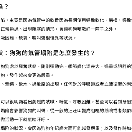
陷？
塌陷，主要是因為氣管中的軟骨因為長期使用導致軟化、磨損，導致
法正常通過、出現阻塞的情形，會讓狗狗咳嗽好一陣子之外。
呼吸困難、缺氧、鳴叫聲很怪異等狀況。
狀：狗狗的氣管塌陷是怎麼發生的？
在狗狗處於興奮狀態、剛剛運動完、季節變化溫差大、過重或肥胖的
狗狗，發作起來會更為嚴重。
化、牽繩、飲水、過敏原的出現，任何對於呼吸道或者血液循環的刺
狗可以很明顯看出劇烈的咳嗽、喘氣、呼吸困難，甚至可以看到牙齦
管塌陷會影響狗狗的叫聲，從一般的汪汪叫變成粗嘎的鵝鳴或者類似
稍微活動一下就氣喘吁吁。
管塌陷的狀況，會因為狗狗年紀變大而可能越發嚴重；以及發作時如