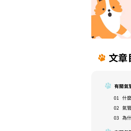
文章
有關氣
什
氣
為