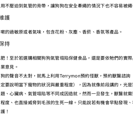
使用不壓迫到氣管的背帶，讓狗狗在安全牽繩的情況下也不容易被繩
維護
咳嗽的過敏原或者氣味，包含花粉、灰塵、香菸、香氛等產品。
保持
減肥！至於若選購相關狗狗氣管塌陷保健食品，還是要依牠們的實際
專業意見。
狗的聲音不太對，就馬上利用Terrymon預約怪獸，預約獸醫諮
一定要說明當下寵物的狀況與嚴重程度），因為就像前段講的，光是
問題、心臟病、氣管塌陷等不同成因造就，然而一旦發生，獸醫就需
重程度、也直接威脅到毛孩的生死一線。只能說若有機會早點發現、
防護！