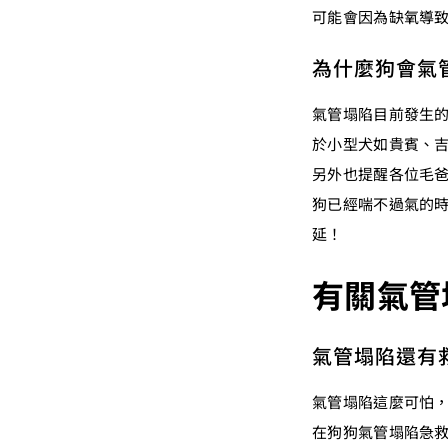
可能會因為缺氧導
為什麼狗會氣
氣管塌陷目前發生
於小型犬如貴賓、
另外也提醒各位毛
狗已經喘不過氣的
延！
有關氣管
氣管塌陷還有
氣管塌陷這麼可怕
在狗狗氣管塌陷急