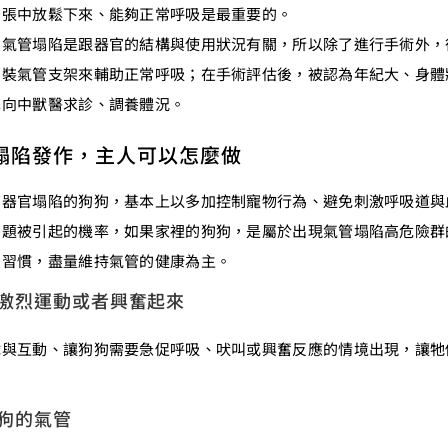
緊張中放鬆下來、能夠正常呼吸是最重要的。
，氣管塌陷是跟器官的結構與使用狀況有關，所以除了進行手術外，
安裝氣管支架來輔助正常呼吸；在手術評估後，被認為年紀大、身體
擇向中獸醫求診、調養體況。
塌陷發作，主人可以怎麼做
有器官塌陷的狗狗，基本上以多加控制寵物行為、避免刺激呼吸道與
問題被引起的機率，如果家裡的狗狗，是屬於出現氣管塌陷高危險群
常習慣，盡量維持氣管的健康為主。
激烈運動或者興奮起來
戲與互動、讓狗狗需要急促呼吸、吠叫或興奮反應的情境出現，讓牠
狗的氣管