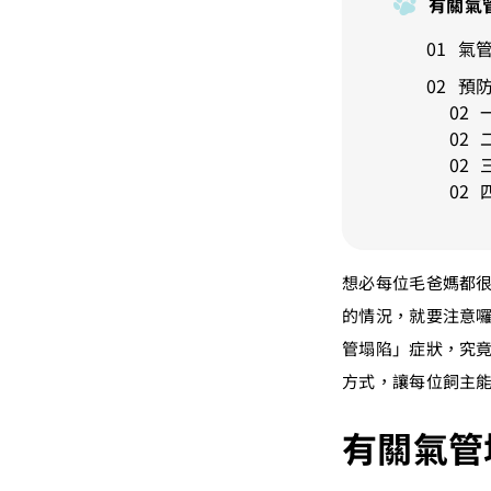
有關氣
氣
預
想必每位毛爸媽都
的情況，就要注意
管塌陷」症狀，究
方式，讓每位飼主
有關氣管