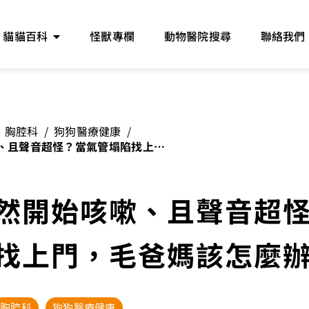
貓貓百科
怪獸專欄
動物醫院搜尋
聯絡我們
胸腔科
/
狗狗醫療健康
/
、且聲音超怪？當氣管塌陷找上
辦
然開始咳嗽、且聲音超
找上門，毛爸媽該怎麼
胸腔科
狗狗醫療健康