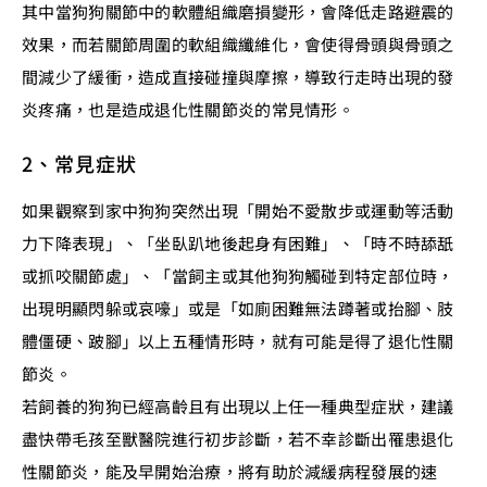
其中當狗狗關節中的軟體組織磨損變形，會降低走路避震的
效果，而若關節周圍的軟組織纖維化，會使得骨頭與骨頭之
間減少了緩衝，造成直接碰撞與摩擦，導致行走時出現的發
炎疼痛，也是造成退化性關節炎的常見情形。
2、常見症狀
如果觀察到家中狗狗突然出現「開始不愛散步或運動等活動
力下降表現」、「坐臥趴地後起身有困難」、「時不時舔舐
或抓咬關節處」、「當飼主或其他狗狗觸碰到特定部位時，
出現明顯閃躲或哀嚎」或是「如廁困難無法蹲著或抬腳、肢
體僵硬、跛腳」以上五種情形時，就有可能是得了退化性關
節炎。
若飼養的狗狗已經高齡且有出現以上任一種典型症狀，建議
盡快帶毛孩至獸醫院進行初步診斷，若不幸診斷出罹患退化
性關節炎，能及早開始治療，將有助於減緩病程發展的速