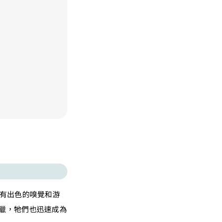
擁有出色的嗅覺和游
獵，牠們也迅速成為