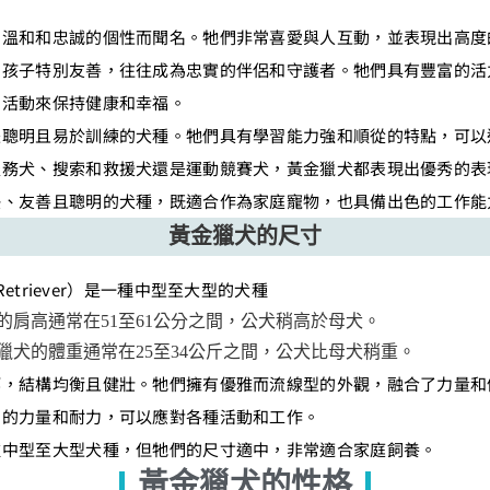
。
、溫和和忠誠的個性而聞名。牠們非常喜愛與人互動，並表現出高度
和孩子特別友善，往往成為忠實的伴侶和守護者。牠們具有豐富的活
和活動來保持健康和幸福。
是聰明且易於訓練的犬種。牠們具有學習能力強和順從的特點，可以
服務犬、搜索和救援犬還是運動競賽犬，黃金獵犬都表現出優秀的表
快、友善且聰明的犬種，既適合作為家庭寵物，也具備出色的工作能
黃金獵犬的尺寸
 Retriever）是一種中型至大型的犬種
的肩高通常在51至61公分之間，公犬稍高於母犬。
獵犬的體重通常在25至34公斤之間，公犬比母犬稍重。
等，結構均衡且健壯。牠們擁有優雅而流線型的外觀，融合了力量和
夠的力量和耐力，可以應對各種活動和工作。
種中型至大型犬種，但牠們的尺寸適中，非常適合家庭飼養。
黃金獵犬的性格