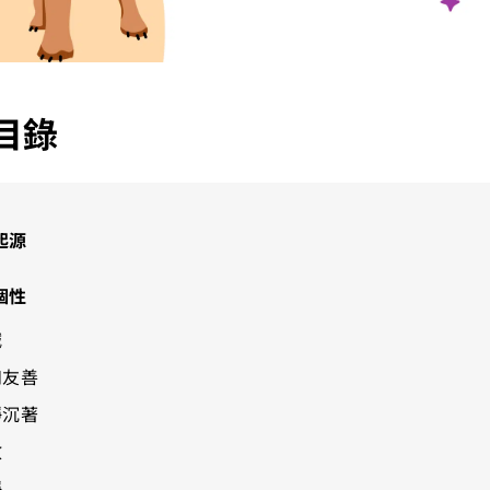
目錄
起源
個性
誠
和友善
靜沉著
敢
靜