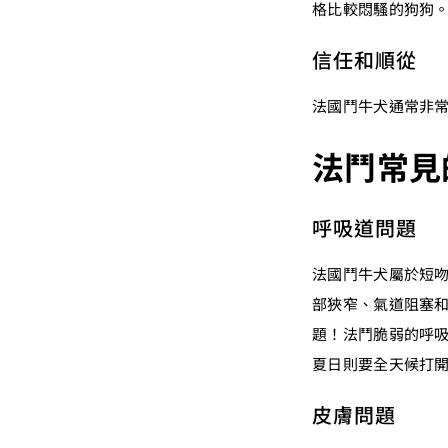
格比較悶騷的狗狗
信任和順從
法國鬥牛犬通常非
法鬥常見
呼吸道問題
法國鬥牛犬屬於短
部狹窄、氣道阻塞
題！法鬥脆弱的呼
夏日則要全天候打
皮膚問題