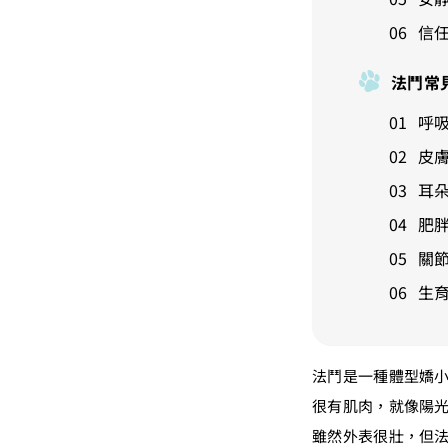
信
法鬥常
呼
皮
耳
肥
關
生
法鬥是一種體型嬌
很有肌肉，就像陽
雖然外表很壯，但