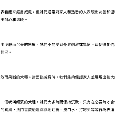
外表看起來嚴肅威嚴，但牠們通常對家人和熟悉的人表現出友善和溫
現出耐心和溫暖。
現出冷靜而沉著的態度，牠們不易受到外界刺激或驚慌。這使得牠們
的情況。
勇敢而果斷的犬種。當面臨威脅時，牠們能夠保護家人並展現出強大
是一個吠叫頻繁的犬種。牠們大多時間保持沉默，只有在必要時才會
裡的狗狗，法鬥喜歡透過沉默地注視、流口水、打呵欠等等行為表達