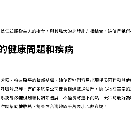
。
常信任並順從主人的指令。與其強大的身體能力相結合，這使得牠們
的健康問題和疾病
吻犬種，擁有扁平的臉部結構，這使得牠們容易出現呼吸困難和其他
和呼吸喘息等。有許多航空公司都會拒絕載送法鬥，擔心牠在高空的
吸系統導致牠很難順利調節溫度，不僅畏寒還不耐熱，天冷時最好為
開空調幫助牠散熱，飼養在台灣地區千萬要小心熱衰竭！