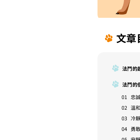
文章
法鬥的
法鬥的
忠
溫
冷
勇
安