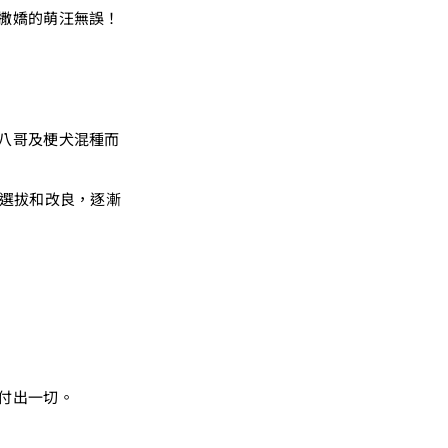
撒嬌的萌汪無誤！
八哥及梗犬混種而
過選拔和改良，逐漸
付出一切。