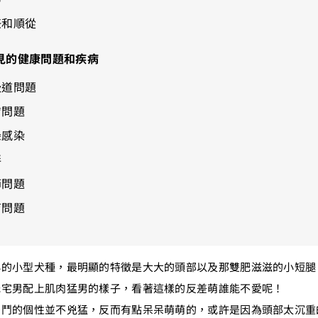
任和順從
見的健康問題和疾病
吸道問題
膚問題
朵感染
胖
節問題
育問題
小的小型犬種，最明顯的特徵是大大的頭部以及那雙肥滋滋的小短腿
光宅男配上肌肉猛男的樣子，看著這樣的反差萌誰能不愛呢！
法鬥的個性並不兇猛，反而有點呆呆萌萌的，或許是因為頭部太沉重