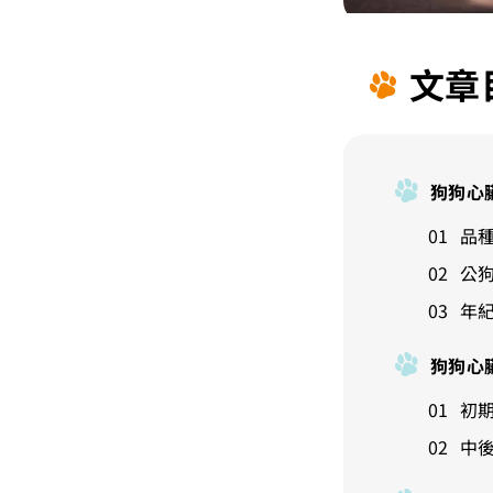
文章
狗狗心
品
公
年
狗狗心
初
中