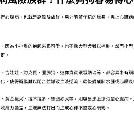
易得心臟病，也就是高風險族群，另外隨著年紀的增長，患上心臟病
犬，因為小小隻的抱起來很可愛，也不像大型犬難以控制，然而小型
族群。
美、吉娃娃、約克夏、臘腸狗、迷你貴賓跟雪納瑞等，都容易患有瓣
退化，使得瓣膜難以閉合並導致血液逆流，最後變成肺水腫或心臟衰
賓、黃金獵犬、拉不拉多、德國狼犬等，則容易患上擴張型心臟病。
臟收縮力變差，血液無法打出而造成心律不整或心衰竭。