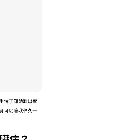
生病了卻總難以察
貝可以陪我們久一
臟病？