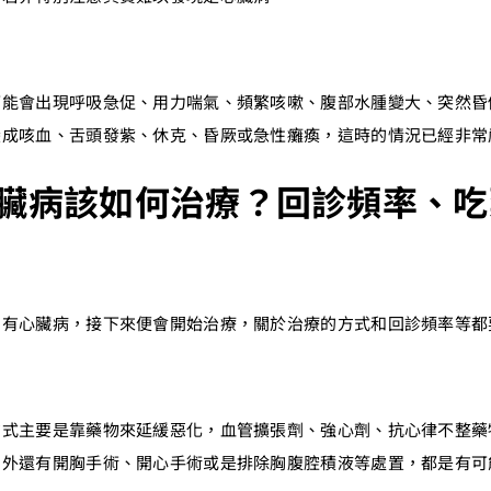
可能會出現呼吸急促、用力喘氣、頻繁咳嗽、腹部水腫變大、突然昏
變成咳血、舌頭發紫、休克、昏厥或急性癱瘓，這時的情況已經非常
臟病該如何治療？回診頻率、吃
狗有心臟病，接下來便會開始治療，關於治療的方式和回診頻率等都
方式主要是靠藥物來延緩惡化，血管擴張劑、強心劑、抗心律不整藥
另外還有開胸手術、開心手術或是排除胸腹腔積液等處置，都是有可