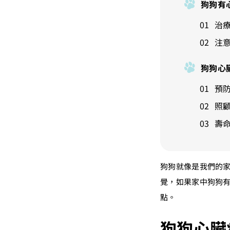
狗狗有
治
注
狗狗心
預
照
壽
狗狗就像是我們的
覺，如果家中狗狗
點。
狗狗心臟