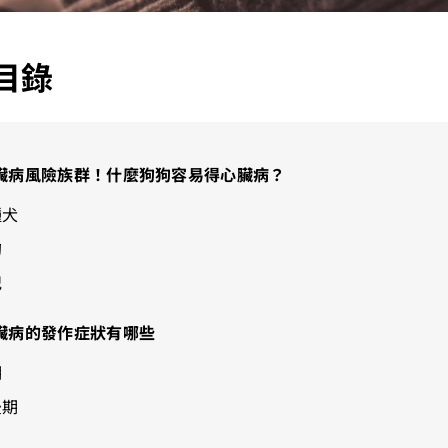
目錄
臟病風險族群！什麼狗狗容易得心臟病？
種犬
狗
紀
臟病的發作症狀有哪些
期
後期