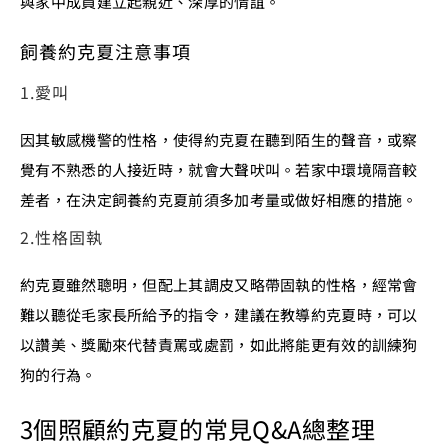
與家中成員建立起親近、深厚的情誼。
飼養約克夏注意事項
1.愛叫
因其敏感機警的性格，使得約克夏在聽到陌生的聲音，或察
覺有不熟悉的人接近時，就會大聲吠叫。若家中環境隔音較
差者，在決定飼養約克夏前須多加考量或做好相應的措施。
2.性格固執
約克夏雖然聰明，但配上其調皮又略帶固執的性格，經常會
難以聽從毛家長所給予的指令，建議在教導約克夏時，可以
以讚美、獎勵來代替責罵或處罰，如此將能更有效的訓練狗
狗的行為。
3個照顧約克夏的常見Q&A總整理