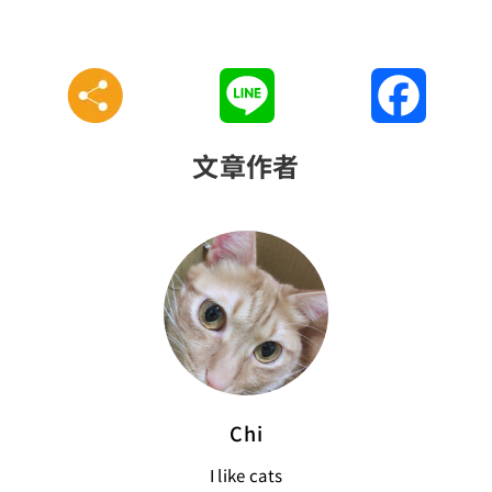
Line
Faceboo
文章作者
Chi
I like cats