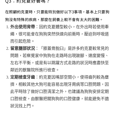
Q3：約克夏好養嗎？
在照顧約克夏時，只要能特別做好以下3事項，基本上只要狗
狗沒有特殊的疾病，那麼在飼養上較不會有太大的困難。
外出使用背帶
：因約克夏體型較小，在外出時若使用牽
繩，很可能會在狗狗突然快速向前衝時，壓迫到呼吸道
而引起危險。
留意腿部狀況
：「膝蓋骨脫臼」是許多約克夏較常見的
問題，若察覺家中狗狗在走路時出現跛腳、速度變慢、
左右不平衡，或是有以跳躍方式走路的狀況時應盡快至
鄰近的獸醫院所進行檢查。
定期檢查牙齒
：約克夏因嘴部空間小，使得齒列較為壅
擠，相較其他大狗可能容易出現牙周病等口腔問題，因
此平時除了做好口腔清潔之外，也建議為狗狗安排定期
口腔檢查，由獸醫把關狗狗的口腔健康，就能避免不適
狀況找上門。