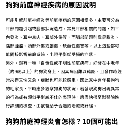
狗狗前庭神經疾病的原因說明
可能引起前庭神經炎等前庭疾病的原因相當多，主要可分為
耳部問題引起或腦部狀況造成，常見耳部相關的問題，如耳
內發炎、耳中息肉、耳部外傷等，而腦部問題則像是腦炎、
腦部腫瘤、頭部外傷或創傷、缺血性傷害等，以上這些都可
能間接影響前庭系統，出現平衡感受損的症狀。
另外，還有一種「自發性或不明性前庭疾病」好發在中老年
（約9歲以上）的狗狗身上，因其病因難以確認，且發作時經
常來得又快又急，症狀也可能較嚴重，因此家中有年長狗狗
的毛家長，平時應多觀察狗狗的狀況，若發現狗狗出現異常
的行為或有類似平衡感不佳的表現時，應盡快帶至獸醫院進
行詳細的檢查，由獸醫給予合適的治療或舒緩。
狗狗前庭神經炎會怎樣？10個可能出