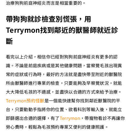
治療狗狗前庭神經炎而言是相當重要的。
帶狗狗就診檢查別慌張，用
Terrymon找到鄰近的獸醫師就近診
斷
看完以上介紹，相信你已經對狗狗前庭神經炎有更多的認
識。不論是前庭疾病或是其他健康問題，當察覺毛孩出現異
常的症狀或行為時，最好的方法就是盡快帶至附近的獸醫院
所由獸醫師進行專業的檢查，只要能夠及早察覺狀況，就能
大大降低毛孩的不適感，並盡快以合適的方式來給予治療。
Terrymon預約怪獸
是一個能快速幫你找到鄰近獸醫院的平
台，只要動動手指將你的位置、欲看科別等輸入後，就能立
即篩選出合適的選擇，有了
Terrymon
，帶寵物看診不再讓你
勞心費時，輕鬆為毛孩預約專業又便利的健康照護。