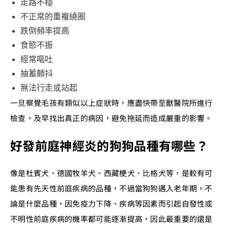
走路不穩
不正常的重複繞圈
跌倒頻率提高
食慾不振
經常嘔吐
抽蓄顫抖
無法行走或站起
一旦察覺毛孩有類似以上症狀時，應盡快帶至獸醫院所進行
檢查，及早找出真正的病因，避免拖延而造成嚴重的影響。
好發前庭神經炎的狗狗品種有哪些？
像是杜賓犬、德國牧羊犬、西藏梗犬、比格犬等，是較有可
能患有先天性前庭疾病的品種，不過當狗狗邁入老年期，不
論是什麼品種，因免疫力下降、疾病等因素而引起自發性或
不明性前庭疾病的機率都可能逐漸提高，因此最重要的還是