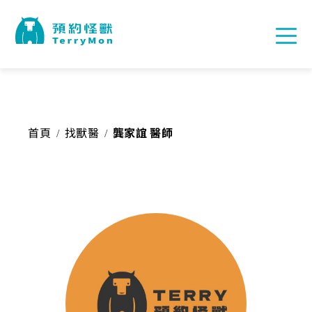
首頁
找獸醫
龔家誼 醫師
/
/