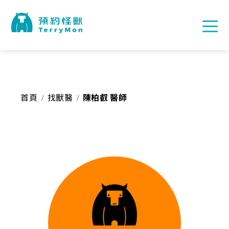
首頁
找獸醫
陳柏叡 醫師
/
/