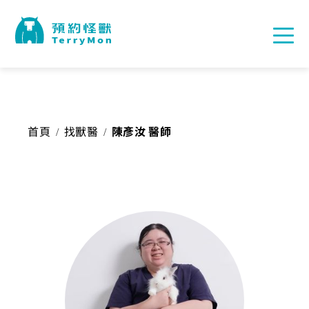
首頁
找獸醫
陳彥汝 醫師
/
/