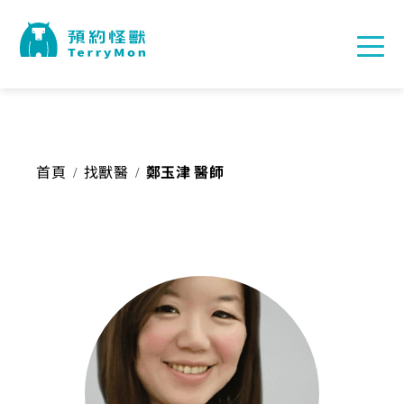
首頁
找獸醫
鄭玉津 醫師
/
/