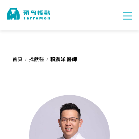
首頁
找獸醫
賴震洋 醫師
/
/