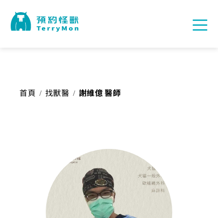
首頁
找獸醫
謝維億 醫師
/
/