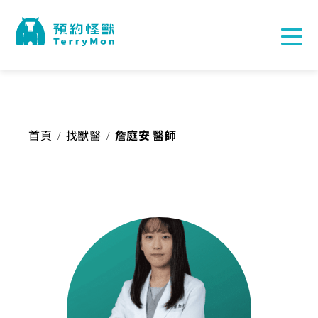
首頁
找獸醫
詹庭安 醫師
/
/