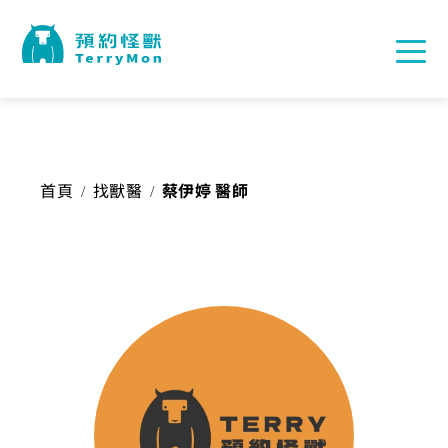
首頁
找獸醫
蔡伊婷 醫師
/
/