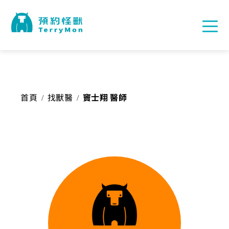
首頁
找獸醫
竇士翔 醫師
/
/