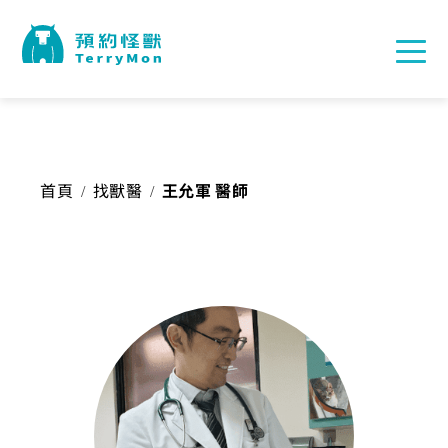
首頁
找獸醫
王允軍 醫師
/
/