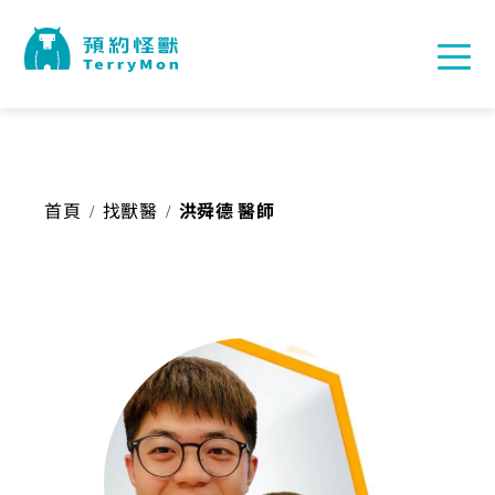
首頁
找獸醫
洪舜德 醫師
/
/