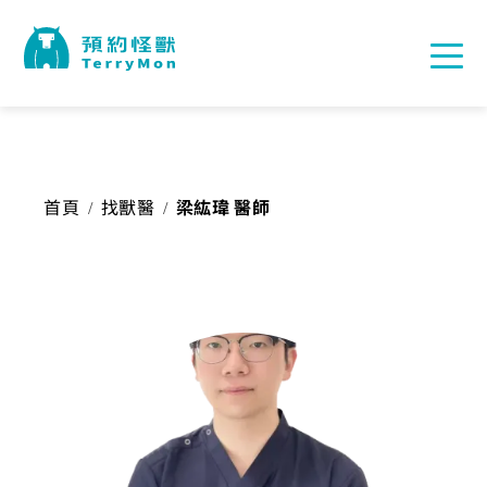
首頁
找獸醫
梁紘瑋 醫師
/
/