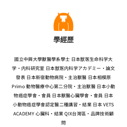
學經歷
國立中興大學獸醫學系學士
日本獣医生命科学大
学・内科研究室
日本獣医内科学アカデミー・論文
發表
日本新宿動物病院・主治獸醫
日本相模原
Primo 動物醫療中心第二分院・主治獸醫
日本小動
物癌症學會・會員
日本獸醫心臟學會・會員
日本
小動物癌症學會認定醫二種講習・結業
日本 VETS
ACADEMY 心臟科・結業
QIX台灣區・品牌技術顧
問