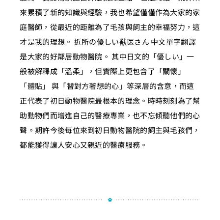
來累積了新的知識與經驗，我也希望僅僅作為大家的家
庭醫師，從最近的距離為了毛孩與飼主的幸福努力，這
才是我的理想。 近所の優しい獣医さん 中文單字翻譯
是大家的好鄰居動物醫院。 其中日文的「優しい」一
般被解釋成「溫柔」，但實際上更包含了「關懷」
「體貼」 與「替對方著想的心」等深層的含意，而這
正代表了初日動物醫院最根本的理念。時時刻刻為了幫
助動物們而增進自己的醫療專業，也不忘傾聽他們的心
聲。期許今後每位來到初日動物醫院的飼主與毛孩們，
都能獲得讓人安心又親近的醫療服務。