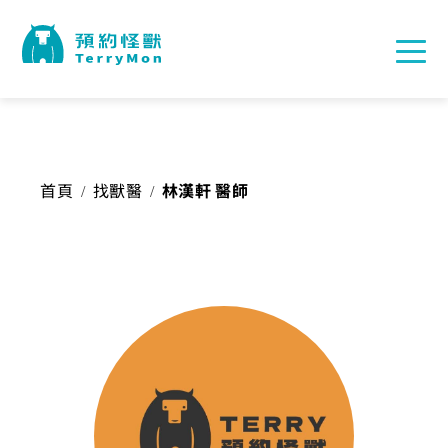
首頁
找獸醫
林漢軒 醫師
/
/