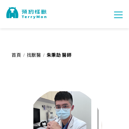
首頁
找獸醫
朱秉劼 醫師
/
/