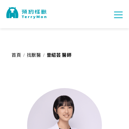
首頁
找獸醫
曾紹芸 醫師
/
/