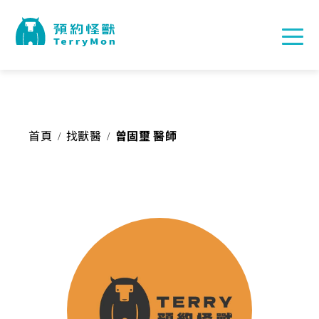
首頁
找獸醫
曾固璽 醫師
/
/