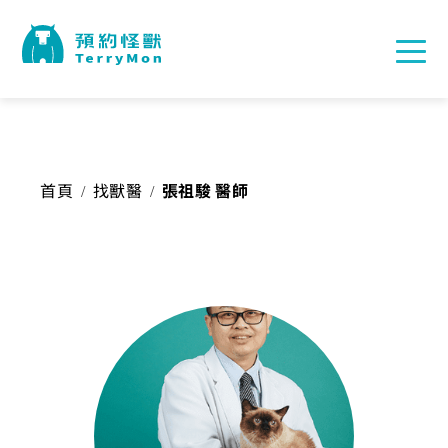
首頁
找獸醫
張祖駿 醫師
/
/