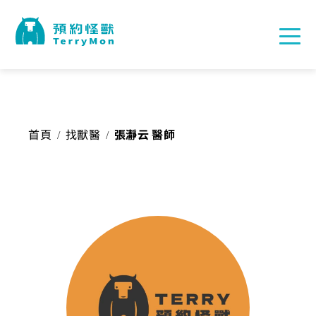
首頁
找獸醫
張瀞云 醫師
/
/