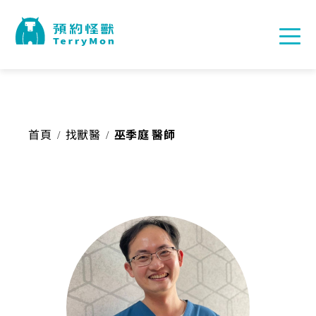
首頁
找獸醫
巫季庭 醫師
/
/