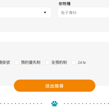
依物種
場掛號
預約優先制
全預約制
24 hr
送出搜尋