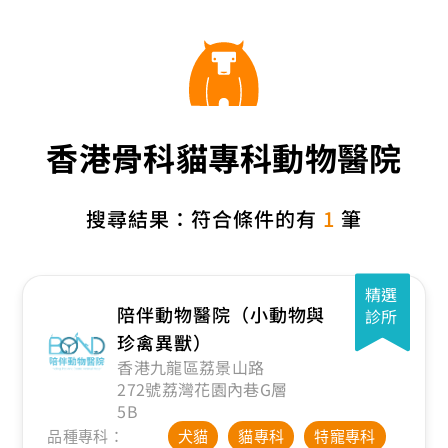
香港骨科貓專科動物醫院
搜尋結果：符合條件的有
1
筆
精選
陪伴動物醫院（小動物與
診所
珍禽異獸）
香港九龍區荔景山路
272號荔灣花園內巷G層
5B
品種專科：
犬貓
貓專科
特寵專科