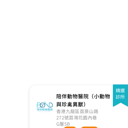
精選
陪伴動物醫院（小動物
診所
與珍禽異獸）
香港九龍區荔景山路
272號荔灣花園內巷
G層5B