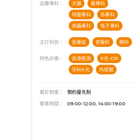
品種專科：
犬貓
貓專科
特寵專科
鳥專科
爬蟲專科
兔子專科
主打科別：
急重症
家醫科
眼科
特色診療：
血液檢測
X光-DR
牙科X光
內視鏡
看診制度：
預約優先制
營業時間：
09:00-12:00, 14:00-19:00