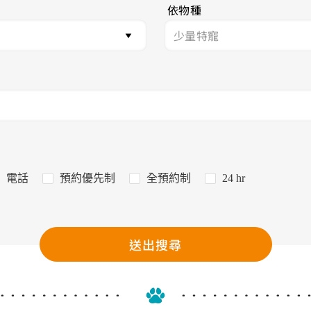
依物種
電話
預約優先制
全預約制
24 hr
送出搜尋