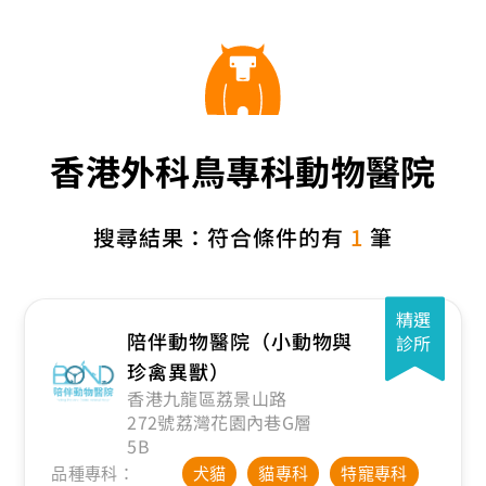
香港外科鳥專科動物醫院
搜尋結果：符合條件的有
1
筆
精選
陪伴動物醫院（小動物與
診所
珍禽異獸）
香港九龍區荔景山路
272號荔灣花園內巷G層
5B
品種專科：
犬貓
貓專科
特寵專科