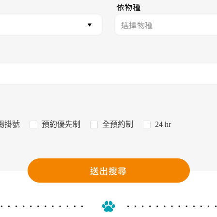
依物種
場掛號
預約優先制
全預約制
24 hr
送出搜尋