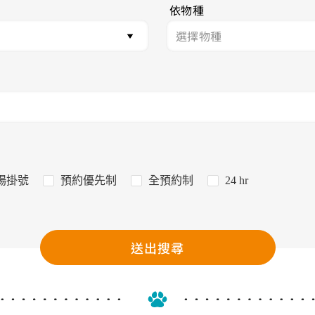
依物種
場掛號
預約優先制
全預約制
24 hr
送出搜尋