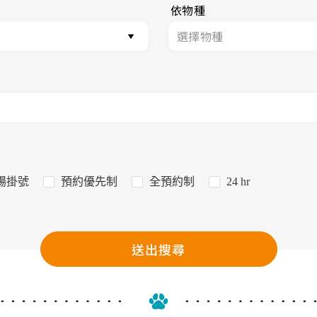
依物種
場掛號
預約優先制
全預約制
24 hr
送出搜尋