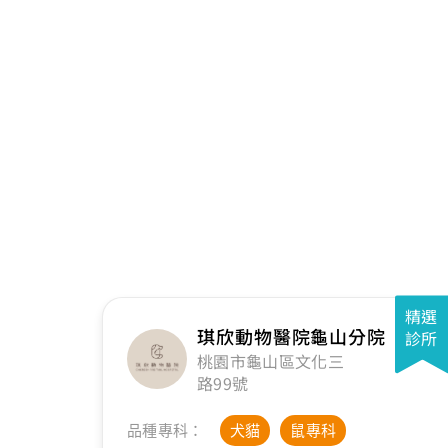
精選
琪欣動物醫院龜山分院
診所
桃園市龜山區文化三
路99號
品種專科：
犬貓
鼠專科