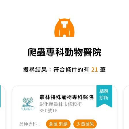
爬蟲專科動物醫院
搜尋結果：符合條件的有
21
筆
精選
叢林特殊寵物專科醫院
診所
彰化縣員林市條和街
350號1F
品種專科：
倉鼠 刺蝟
少量鼠兔