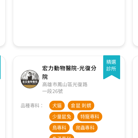
精選
宏力動物醫院-光復分
診所
院
高雄市鳳山區光復路
一段26號
品種專科：
犬貓
倉鼠 刺蝟
少量鼠兔
特寵專科
鳥專科
爬蟲專科