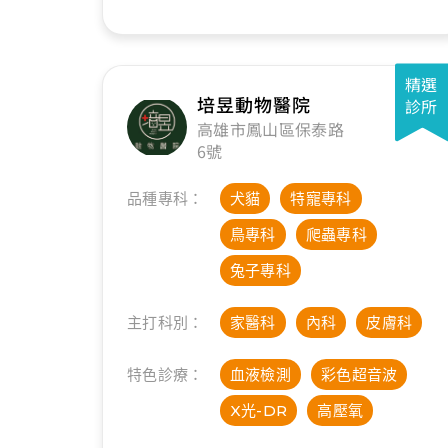
精選
培昱動物醫院
診所
高雄市鳳山區保泰路
6號
品種專科：
犬貓
特寵專科
鳥專科
爬蟲專科
兔子專科
主打科別：
家醫科
內科
皮膚科
特色診療：
血液檢測
彩色超音波
X光-DR
高壓氧