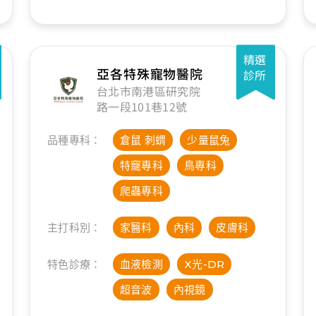
精選
亞各特殊寵物醫院
診所
台北市南港區研究院
路一段101巷12號
品種專科：
倉鼠 刺蝟
少量鼠兔
特寵專科
鳥專科
爬蟲專科
主打科別：
家醫科
內科
皮膚科
特色診療：
血液檢測
X光-DR
超音波
內視鏡