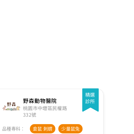
精選
野森動物醫院
診所
桃園市中壢區民權路
332號
品種專科：
倉鼠 刺蝟
少量鼠兔