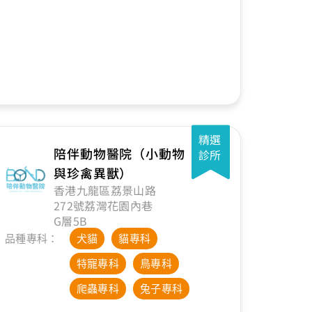
精選
陪伴動物醫院（小動物
診所
與珍禽異獸）
香港九龍區荔景山路
272號荔灣花園內巷
G層5B
品種專科：
犬貓
貓專科
特寵專科
鳥專科
爬蟲專科
兔子專科