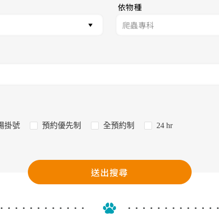
依物種
場掛號
預約優先制
全預約制
24 hr
送出搜尋