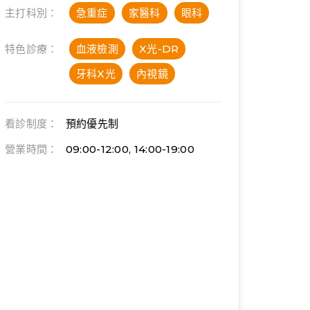
主打科別：
急重症
家醫科
眼科
特色診療：
血液檢測
X光-DR
牙科X光
內視鏡
看診制度：
預約優先制
營業時間：
09:00-12:00, 14:00-19:00