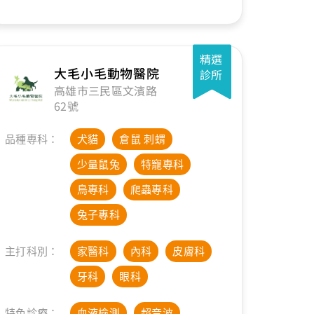
精選
大毛小毛動物醫院
診所
高雄市三民區文濱路
62號
品種專科：
犬貓
倉鼠 刺蝟
少量鼠兔
特寵專科
鳥專科
爬蟲專科
兔子專科
主打科別：
家醫科
內科
皮膚科
牙科
眼科
特色診療：
血液檢測
超音波