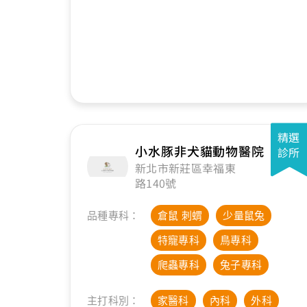
精選
小水豚非犬貓動物醫院
診所
新北市新莊區幸福東
路140號
品種專科：
倉鼠 刺蝟
少量鼠兔
特寵專科
鳥專科
爬蟲專科
兔子專科
主打科別：
家醫科
內科
外科