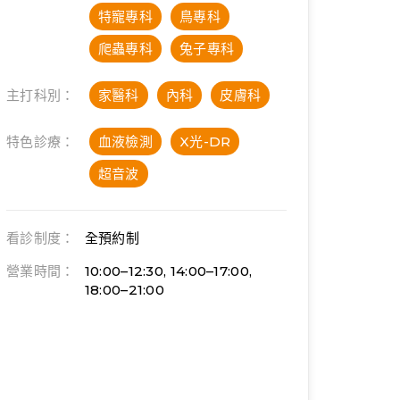
特寵專科
鳥專科
爬蟲專科
兔子專科
主打科別：
家醫科
內科
皮膚科
特色診療：
血液檢測
X光-DR
超音波
看診制度：
全預約制
營業時間：
10:00–12:30, 14:00–17:00,
18:00–21:00