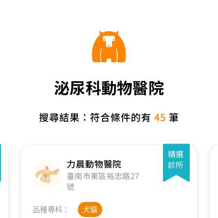
泌尿科動物醫院
搜尋結果：符合條件的有
45
筆
精選
力晨動物醫院
診所
臺南市東區裕忠路27
號
品種專科：
犬貓