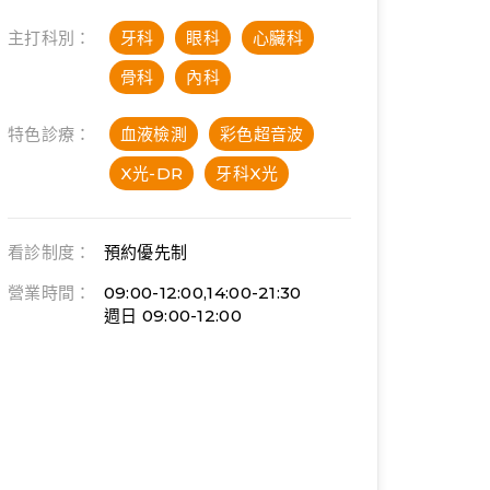
主打科別：
牙科
眼科
心臟科
骨科
內科
特色診療：
血液檢測
彩色超音波
X光-DR
牙科X光
看診制度：
預約優先制
營業時間：
09:00-12:00,14:00-21:30
週日 09:00-12:00