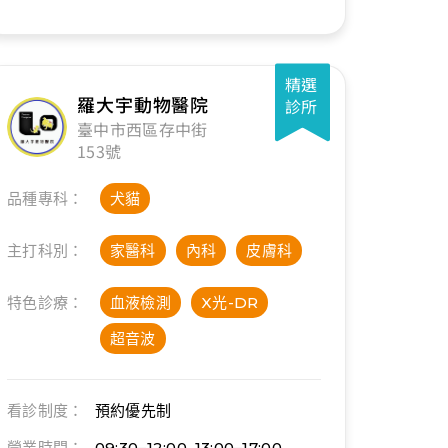
精選
羅大宇動物醫院
診所
臺中市西區存中街
153號
品種專科：
犬貓
主打科別：
家醫科
內科
皮膚科
特色診療：
血液檢測
X光-DR
超音波
看診制度：
預約優先制
營業時間：
09:30–12:00, 13:00–17:00,