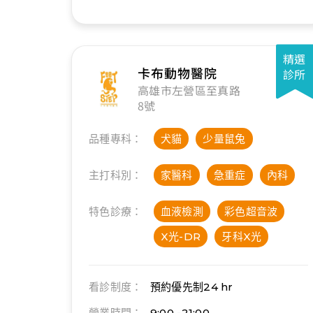
精選
卡布動物醫院
診所
高雄市左營區至真路
8號
品種專科：
犬貓
少量鼠兔
主打科別：
家醫科
急重症
內科
特色診療：
血液檢測
彩色超音波
X光-DR
牙科X光
看診制度：
預約優先制
24 hr
營業時間：
9:00 -21:00