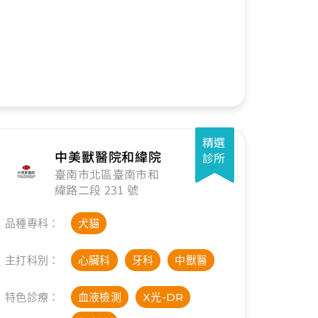
精選
中美獸醫院和緯院
診所
臺南市北區臺南市和
緯路二段 231 號
品種專科：
犬貓
主打科別：
心臟科
牙科
中獸醫
特色診療：
血液檢測
X光-DR