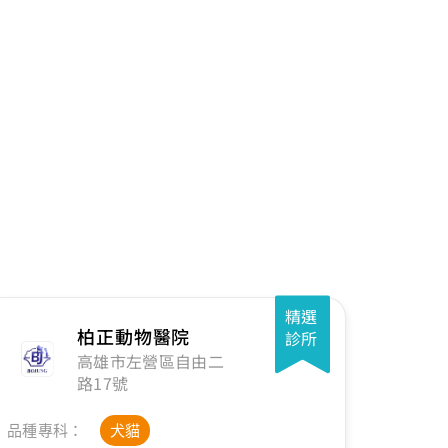
精選
柏正動物醫院
診所
高雄市左營區自由二
路17號
品種專科：
犬貓