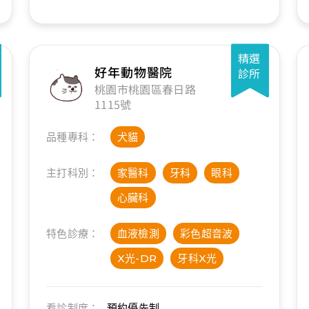
精選
好年動物醫院
診所
桃園市桃園區春日路
1115號
品種專科：
犬貓
主打科別：
家醫科
牙科
眼科
心臟科
特色診療：
血液檢測
彩色超音波
X光-DR
牙科X光
看診制度：
預約優先制