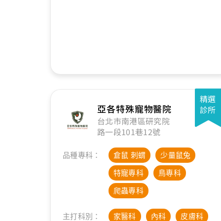
精選
亞各特殊寵物醫院
診所
台北市南港區研究院
路一段101巷12號
品種專科：
倉鼠 刺蝟
少量鼠兔
特寵專科
鳥專科
爬蟲專科
主打科別：
家醫科
內科
皮膚科