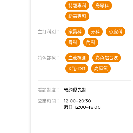
特寵專科
鳥專科
爬蟲專科
主打科別：
家醫科
牙科
心臟科
骨科
內科
特色診療：
血液檢測
彩色超音波
X光-DR
高壓氧
看診制度：
預約優先制
營業時間：
12:00–20:30
週日 12:00–18:00