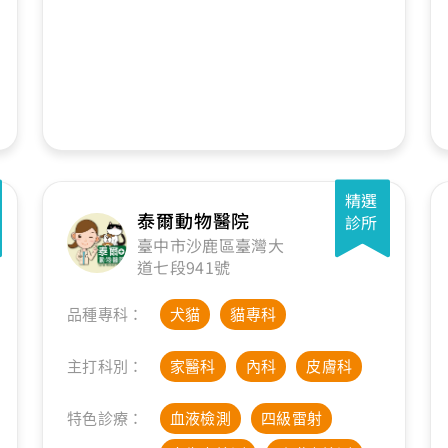
精選
泰爾動物醫院
診所
臺中市沙鹿區臺灣大
道七段941號
品種專科：
犬貓
貓專科
主打科別：
家醫科
內科
皮膚科
特色診療：
血液檢測
四級雷射