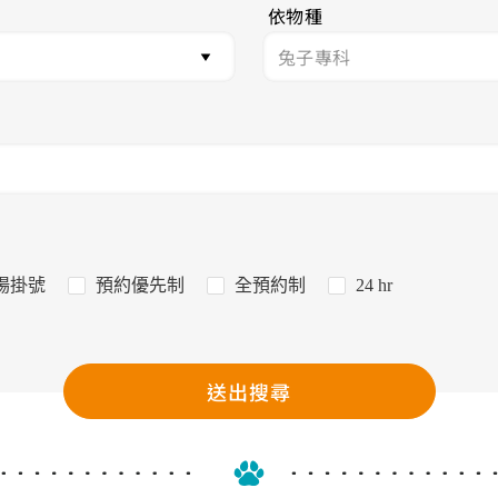
依物種
場掛號
預約優先制
全預約制
24 hr
送出搜尋