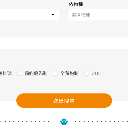
依物種
場掛號
預約優先制
全預約制
24 hr
送出搜尋