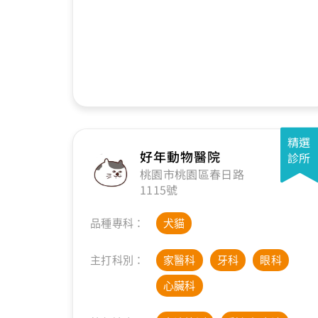
精選
好年動物醫院
診所
桃園市桃園區春日路
1115號
品種專科：
犬貓
主打科別：
家醫科
牙科
眼科
心臟科