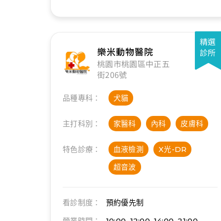
精選
樂米動物醫院
診所
桃園市桃園區中正五
街206號
品種專科：
犬貓
主打科別：
家醫科
內科
皮膚科
特色診療：
血液檢測
X光-DR
超音波
看診制度：
預約優先制
營業時間：
10:00–12:00, 14:00–21:00