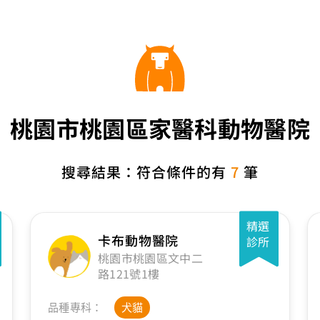
桃園市桃園區家醫科動物醫院
搜尋結果：符合條件的有
7
筆
精選
卡布動物醫院
診所
桃園市桃園區文中二
路121號1樓
品種專科：
犬貓