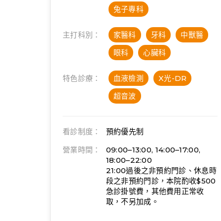
兔子專科
主打科別：
家醫科
牙科
中獸醫
眼科
心臟科
特色診療：
血液檢測
X光-DR
超音波
看診制度：
預約優先制
營業時間：
09:00–13:00, 14:00–17:00,
18:00–22:00
21:00過後之非預約門診、休息時
段之非預約門診，本院酌收$500
急診掛號費，其他費用正常收
取，不另加成。