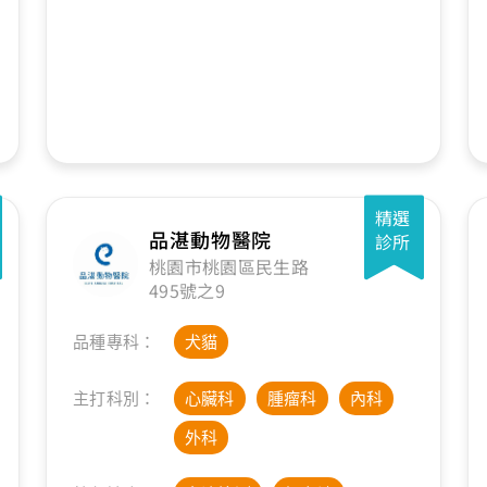
精選
品湛動物醫院
診所
桃園市桃園區民生路
495號之9
品種專科：
犬貓
主打科別：
心臟科
腫瘤科
內科
外科