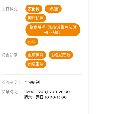
主打科別：
家醫科
中獸醫
到府診療
整合醫學（包含芳香療法與
巴哈花精）
內科
特色診療：
血液檢測
彩色超音波
四級雷射
看診制度：
全預約制
營業時間：
10:00-13:00,15:00-20:00
週六、週日 10:00-13:00