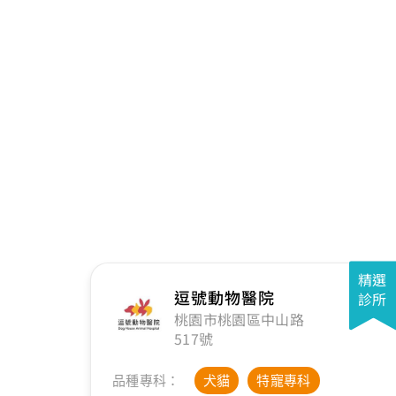
精選
逗號動物醫院
診所
桃園市桃園區中山路
517號
品種專科：
犬貓
特寵專科