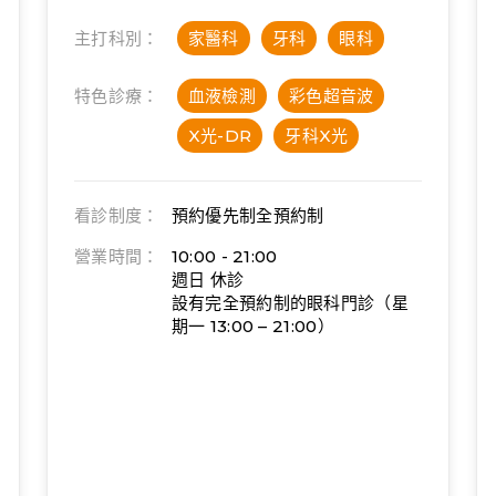
主打科別：
家醫科
牙科
眼科
特色診療：
血液檢測
彩色超音波
X光-DR
牙科X光
看診制度：
預約優先制
全預約制
營業時間：
10:00 - 21:00
週日 休診
設有完全預約制的眼科門診（星
期一 13:00 – 21:00）