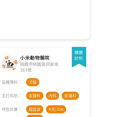
精選
小米動物醫院
診所
桃園市桃園區同安街
383號
品種專科：
犬貓
主打科別：
家醫科
內科
皮膚科
特色診療：
超音波
X光-DR