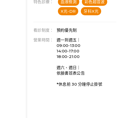
特色診療：
血液檢測
彩色超音波
X光-DR
牙科X光
看診制度：
預約優先制
營業時間：
週一到週五｜
09:00-13:00
14:00-17:00
18:00-21:00
週六、週日｜
依臉書班表公告
*休息前 30 分鐘停止掛號