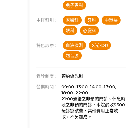
兔子專科
主打科別：
家醫科
牙科
中獸醫
眼科
心臟科
特色診療：
血液檢測
X光-DR
超音波
看診制度：
預約優先制
營業時間：
09:00–13:00, 14:00–17:00,
18:00–22:00
21:00過後之非預約門診、休息時
段之非預約門診，本院酌收$500
急診掛號費，其他費用正常收
取，不另加成。