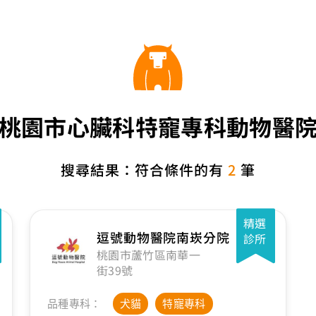
桃園市心臟科特寵專科動物醫
搜尋結果：符合條件的有
2
筆
精選
逗號動物醫院南崁分院
診所
桃園市蘆竹區南華一
街39號
品種專科：
犬貓
特寵專科