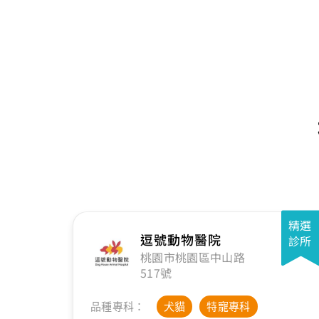
精選
逗號動物醫院
診所
桃園市桃園區中山路
517號
品種專科：
犬貓
特寵專科