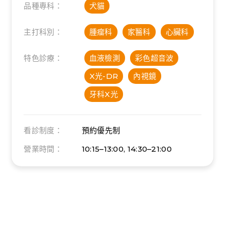
品種專科：
犬貓
主打科別：
腫瘤科
家醫科
心臟科
特色診療：
血液檢測
彩色超音波
X光-DR
內視鏡
牙科X光
看診制度：
預約優先制
營業時間：
10:15–13:00, 14:30–21:00