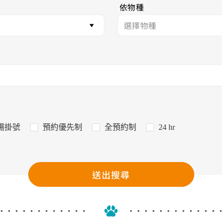
依物種
場掛號
預約優先制
全預約制
24 hr
送出搜尋