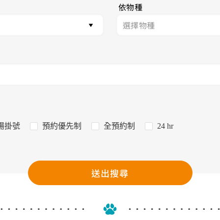
依物種
場掛號
預約優先制
全預約制
24 hr
送出搜尋