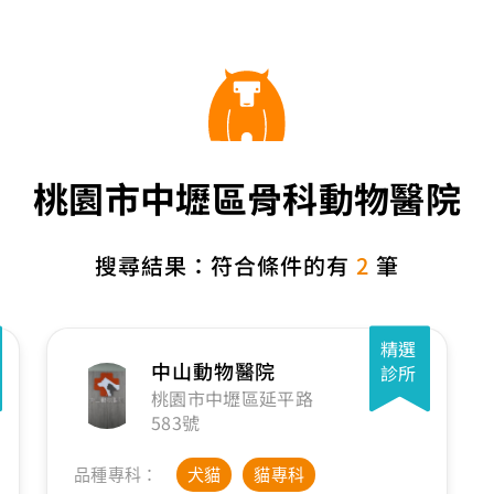
桃園市中壢區骨科動物醫院
搜尋結果：符合條件的有
2
筆
精選
中山動物醫院
診所
桃園市中壢區延平路
583號
品種專科：
犬貓
貓專科