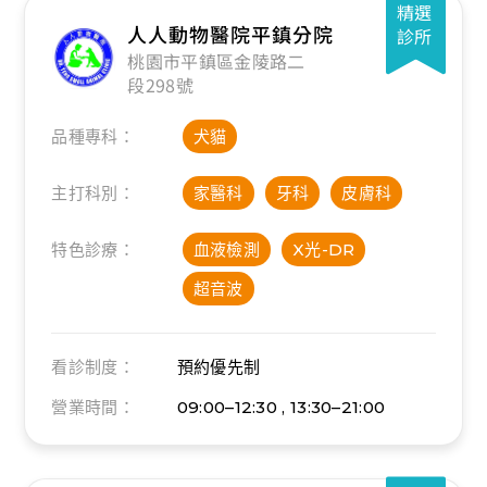
精選
人人動物醫院平鎮分院
診所
桃園市平鎮區金陵路二
段298號
品種專科：
犬貓
主打科別：
家醫科
牙科
皮膚科
特色診療：
血液檢測
X光-DR
超音波
看診制度：
預約優先制
營業時間：
09:00–12:30 , 13:30–21:00