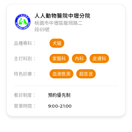
人人動物醫院中壢分院
桃園市中壢區龍岡路二
段69號
品種專科：
犬貓
主打科別：
家醫科
內科
皮膚科
特色診療：
血液檢測
超音波
看診制度：
預約優先制
營業時間：
9:00-21:00