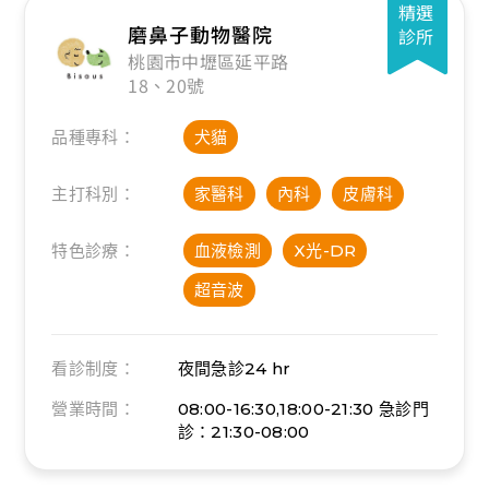
精選
磨鼻子動物醫院
診所
桃園市中壢區延平路
18、20號
品種專科：
犬貓
主打科別：
家醫科
內科
皮膚科
特色診療：
血液檢測
X光-DR
超音波
看診制度：
夜間急診
24 hr
營業時間：
08:00-16:30,18:00-21:30
急診門
診：21:30-08:00