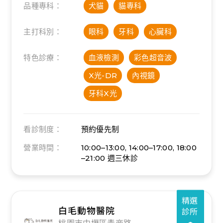
品種專科：
犬貓
貓專科
主打科別：
眼科
牙科
心臟科
特色診療：
血液檢測
彩色超音波
X光-DR
內視鏡
牙科X光
看診制度：
預約優先制
營業時間：
10:00–13:00, 14:00–17:00, 18:00
–21:00
週三休診
精選
白毛動物醫院
診所
桃園市中壢區青商路