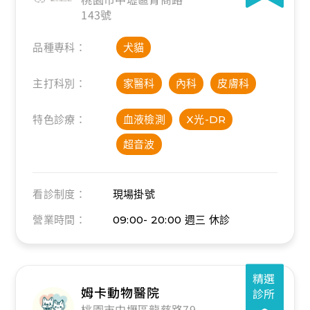
143號
品種專科：
犬貓
主打科別：
家醫科
內科
皮膚科
特色診療：
血液檢測
X光-DR
超音波
看診制度：
現場掛號
營業時間：
09:00- 20:00
週三 休診
精選
姆卡動物醫院
診所
桃園市中壢區龍慈路79