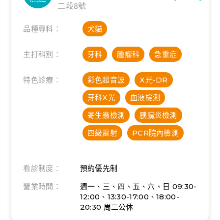
二段8號
品種專科：
犬貓
主打科別：
牙科
腫瘤科
急重症
特色診療：
彩色超音波
X光-DR
牙科X光
血液檢測
寄生蟲檢測
胰臟炎檢測
四級雷射
PCR院內檢測
看診制度：
預約優先制
營業時間：
週一、三、四、五、六、日
09:30-
12:00、13:30-17:00、18:00-
20:30
周二公休