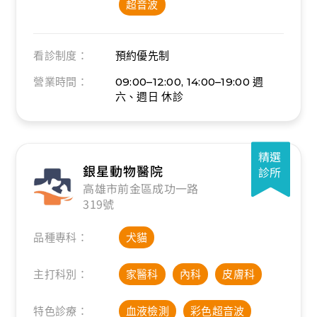
超音波
看診制度：
預約優先制
營業時間：
09:00–12:00, 14:00–19:00
週
六、週日 休診
精選
銀星動物醫院
診所
高雄市前金區成功一路
319號
品種專科：
犬貓
主打科別：
家醫科
內科
皮膚科
特色診療：
血液檢測
彩色超音波