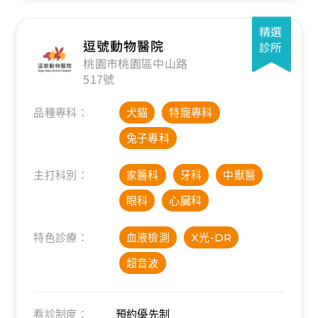
精選
逗號動物醫院
診所
桃園市桃園區中山路
517號
品種專科：
犬貓
特寵專科
兔子專科
主打科別：
家醫科
牙科
中獸醫
眼科
心臟科
特色診療：
血液檢測
X光-DR
超音波
看診制度：
預約優先制