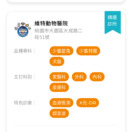
精選
維特動物醫院
診所
桃園市大園區大成路二
段51號
品種專科：
少量鼠兔
少量特寵
犬貓
主打科別：
家醫科
外科
內科
皮膚科
特色診療：
血液檢測
X光-DR
超音波