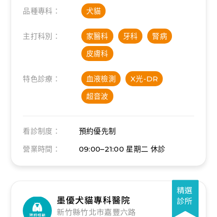
品種專科：
犬貓
主打科別：
家醫科
牙科
腎病
皮膚科
特色診療：
血液檢測
X光-DR
超音波
看診制度：
預約優先制
營業時間：
09:00–21:00
星期二 休診
精選
墨優犬貓專科醫院
診所
新竹縣竹北市嘉豐六路