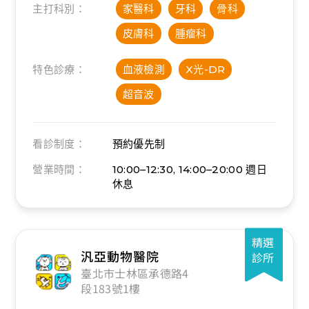
主打科別：
家醫科
牙科
骨科
皮膚科
腫瘤科
特色診療：
血液檢測
X光-DR
超音波
看診制度：
預約優先制
營業時間：
10:00–12:30, 14:00–20:00
週日
休息
精選
汎亞動物醫院
診所
臺北市士林區承德路4
段183號1樓