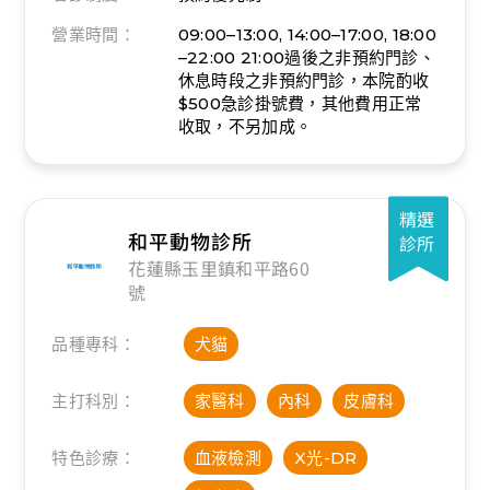
營業時間：
09:00–13:00, 14:00–17:00, 18:00
–22:00
21:00過後之非預約門診、
休息時段之非預約門診，本院酌收
$500急診掛號費，其他費用正常
收取，不另加成。
精選
和平動物診所
診所
花蓮縣玉里鎮和平路60
號
品種專科：
犬貓
主打科別：
家醫科
內科
皮膚科
特色診療：
血液檢測
X光-DR