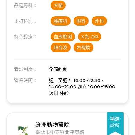
品種專科：
犬貓
主打科別：
腫瘤科
眼科
外科
特色診療：
血液檢測
X光-DR
超音波
內視鏡
看診制度：
全預約制
營業時間：
週一至週五 10:00~12:30、
14:00~21:00
週六 10:00~18:00
週日 休診
精選
綠洲動物醫院
診所
臺北市中正區北平東路