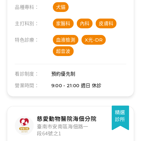
品種專科：
犬貓
主打科別：
家醫科
內科
皮膚科
特色診療：
血液檢測
X光-DR
超音波
看診制度：
預約優先制
營業時間：
9:00 - 21:00
週日 休診
精選
慈愛動物醫院海佃分院
診所
臺南市安南區海佃路一
段64號之1