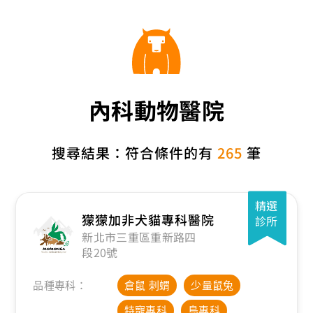
內科動物醫院
搜尋結果：符合條件的有
265
筆
精選
獴獴加非犬貓專科醫院
診所
新北市三重區重新路四
段20號
品種專科：
倉鼠 刺蝟
少量鼠兔
特寵專科
鳥專科