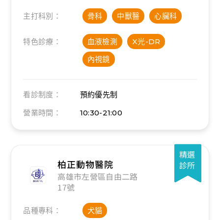
主打科別：
骨科
中獸醫
心臟科
特色診療：
血液檢測
X光-DR
內視鏡
看診制度：
預約優先制
營業時間：
10:30-21:00
精選
柏正動物醫院
診所
高雄市左營區自由二路
17號
品種專科：
犬貓