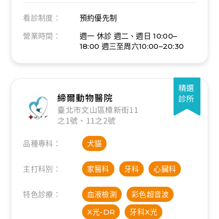
看診制度：
預約優先制
營業時間：
週一 休診
週二、週日 10:00–
18:00
週三至周六10:00–20:30
精選
締爾動物醫院
診所
臺北市文山區樟新街11
之1號、11之2號
品種專科：
犬貓
主打科別：
家醫科
牙科
心臟科
特色診療：
血液檢測
彩色超音波
X光-DR
牙科X光