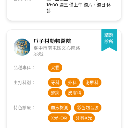
18:00
週三 僅上午
週六、週日 休
診
精選
爪子村動物醫院
診所
臺中市南屯區文心南路
38號
品種專科：
犬貓
主打科別：
牙科
外科
泌尿科
腎病
皮膚科
特色診療：
血液檢測
彩色超音波
X光-DR
牙科X光