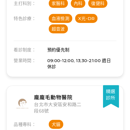
主打科別：
家醫科
內科
復健科
特色診療：
血液檢測
X光-DR
超音波
看診制度：
預約優先制
營業時間：
09:00-12:00, 13;30-21:00
週日
休診
精選
龐龐毛動物醫院
診所
台北市大安區安和路二
段68號
品種專科：
犬貓