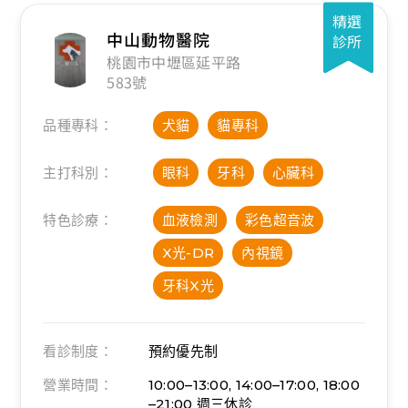
精選
中山動物醫院
診所
桃園市中壢區延平路
583號
品種專科：
犬貓
貓專科
主打科別：
眼科
牙科
心臟科
特色診療：
血液檢測
彩色超音波
X光-DR
內視鏡
牙科X光
看診制度：
預約優先制
營業時間：
10:00–13:00, 14:00–17:00, 18:00
–21:00
週三休診