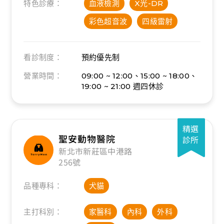
特色診療：
血液檢測
X光-DR
彩色超音波
四級雷射
看診制度：
預約優先制
營業時間：
09:00 ~ 12:00、15:00 ~ 18:00、
19:00 ~ 21:00
週四休診
精選
聖安動物醫院
診所
新北市新莊區中港路
256號
品種專科：
犬貓
主打科別：
家醫科
內科
外科