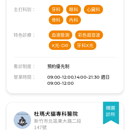
主打科別：
牙科
眼科
心臟科
骨科
內科
特色診療：
血液檢測
彩色超音波
X光-DR
牙科X光
看診制度：
預約優先制
營業時間：
09:00-12:00,14:00-21:30
週日
09:00-12:00
精選
杜瑪犬貓專科醫院
診所
新竹市北區東大路二段
147號