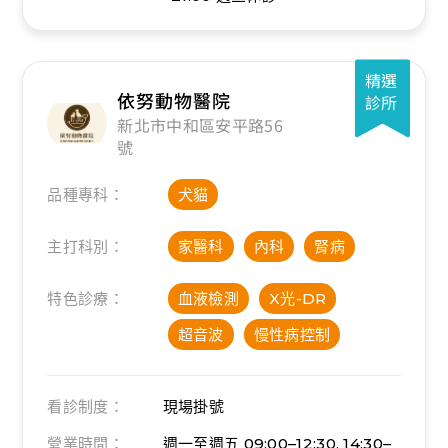
精選
依努動物醫院
診所
新北市中和區安平路56
號
品種專科：
犬貓
主打科別：
家醫科
內科
腎病
特色診療：
血液檢測
X光-DR
超音波
慢性病控制
看診制度：
現場掛號
營業時間：
週一至週五 09:00–12:30, 14:30–